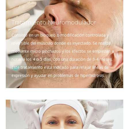
Tratamiento Neuromodulador
Consiste en un bloqueo o modificación controlada y
reversible del músculo donde es inyectado. Se realiza
mediante micro pinchazos y los efectos se empiezan a
notar a los 4 o 5 días, con una duración de 3-4 meses.
Este tratamiento está indicado para relajar líneas de
expresión y ayudar en problemas de hiperhidrosis.