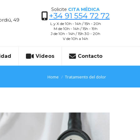
Solicite
CITA MÉDICA
+34 91 554 72 72
ordiú, 49
L y X de 10h - 14h / 15h - 20h
M de 10h - 14h / 15h - 19h
J de 10h - 14h / 15h 30 - 20h
V de 10h a 14h
idad
Vídeos
Contacto
You are here:
Home
Tratamiento del dolor