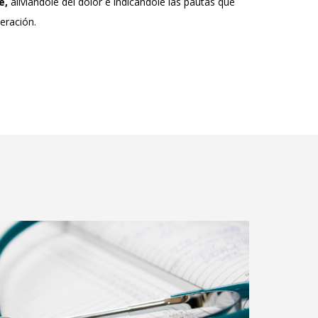
e,
aliviándole del dolor e indicándole las pautas que
eración.