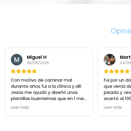
Opini
Marta D
04/06/2026
l
Fui por un dolor de rodilla al correr
Bu
y allí
que venía derivado de una mala
ag
nas
pisada y Jesús en todo momento
Je
n 1 mes
acertó al 100% con toda
in
pie.
recomendación y las plantillas
qu
Leer más
Le
 trato
para corregirla me están yendo
ha
genial. Recomendadisimo sin
mu
duda
en
re