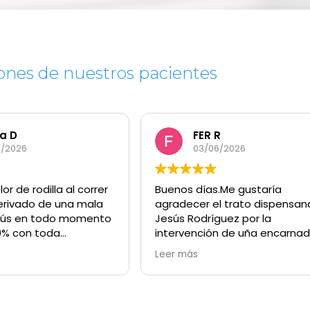
ones de nuestros pacientes
FER R
Luco
03/06/2026
23/05/2026
enos días.Me gustaría
Este usuario solo de
radecer el trato dispensando a
calificación.
sús Rodríguez por la
tervención de uña encarnada
e era la tercera vez que me
er más
bía operado de ella y por la
estra de seguimiento seguido
 el proceso.Y;a la persona de la
cepción que está por la tarde