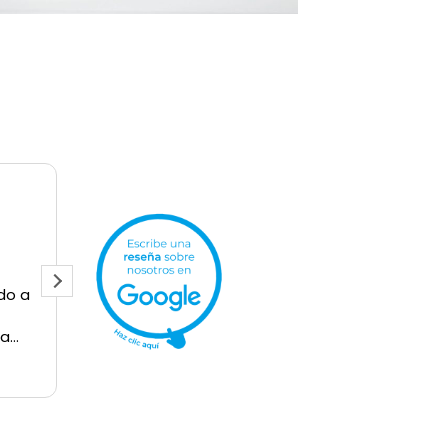
Pilar H
12/05/2026
jó una
Me gustaría agradecer al Dr Miguel
Muñoz Bautista y a todo el equipo
médico por el trato recibido
durante mi reciente operación de
pie. Desde el primer momento me
Leer más
transmitió mucha confianza,
explicando todas mis dudas con
gran claridad. La intervención ha
sido un éxito y la evolución está