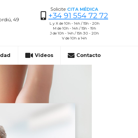
Solicite
CITA MÉDICA
+34 91 554 72 72
ordiú, 49
L y X de 10h - 14h / 15h - 20h
M de 10h - 14h / 15h - 19h
J de 10h - 14h / 15h 30 - 20h
V de 10h a 14h
idad
Vídeos
Contacto