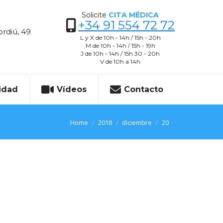
Solicite
CITA MÉDICA
+34 91 554 72 72
ordiú, 49
L y X de 10h - 14h / 15h - 20h
M de 10h - 14h / 15h - 19h
J de 10h - 14h / 15h 30 - 20h
V de 10h a 14h
idad
Vídeos
Contacto
You are here:
Home
2018
diciembre
20