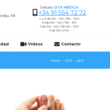
Solicite
CITA MÉDICA
+34 91 554 72 72
ordiú, 49
L y X de 10h - 14h / 15h - 20h
M de 10h - 14h / 15h - 19h
J de 10h - 14h / 15h 30 - 20h
V de 10h a 14h
idad
Vídeos
Contacto
You are here:
Home
2019
abril