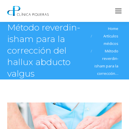
Método reverdin-
You are here:
Home
Artículos
isham para la
médicos
corrección del
Método
reverdin-
hallux abducto
isham para la
valgus
corrección…