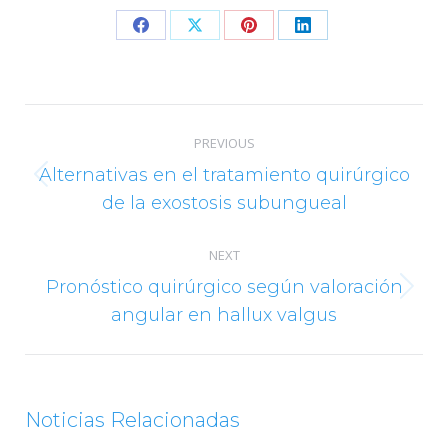
Share
Share
Share
Share
on
on
on
on
Facebook
X
Pinterest
LinkedIn
Post
PREVIOUS
navigation
Alternativas en el tratamiento quirúrgico
Previous
de la exostosis subungueal
post:
NEXT
Pronóstico quirúrgico según valoración
Next
angular en hallux valgus
post:
Noticias Relacionadas