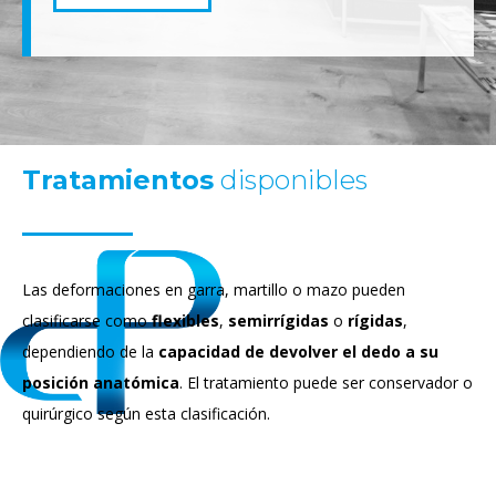
Tratamientos
disponibles
Las deformaciones en garra, martillo o mazo pueden
clasificarse como
flexibles
,
semirrígidas
o
rígidas
,
dependiendo de la
capacidad de devolver el dedo a su
posición anatómica
. El tratamiento puede ser conservador o
quirúrgico según esta clasificación.