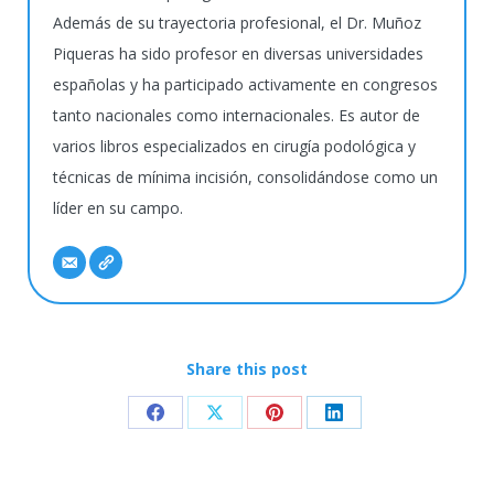
Además de su trayectoria profesional, el Dr. Muñoz
Piqueras ha sido profesor en diversas universidades
españolas y ha participado activamente en congresos
tanto nacionales como internacionales. Es autor de
varios libros especializados en cirugía podológica y
técnicas de mínima incisión, consolidándose como un
líder en su campo.
Share this post
Share
Share
Share
Share
on
on
on
on
Facebook
X
Pinterest
LinkedIn