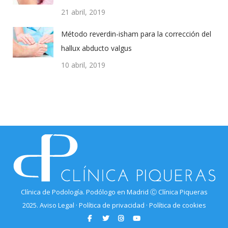
21 abril, 2019
Método reverdin-isham para la corrección del
hallux abducto valgus
10 abril, 2019
Clínica de Podología. Podólogo en Madrid Ⓒ Clínica Piqueras
2025.
Aviso Legal
·
Política de privacidad
·
Política de cookies