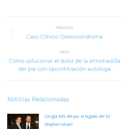
on
on
on
on
Facebook
X
Pinterest
LinkedIn
Post
PREVIOUS
navigation
Previous
Caso Clínico: Osteocondroma
post:
NEXT
Cómo solucionar el dolor de la almohadilla
Next
del pie con lipoinfiltración autóloga
post:
Noticias Relacionadas
Cirugía MIS del pie: el legado del Dr.
Stephen Isham