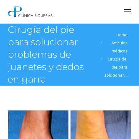
Cirugía del pie
You are here:
Home
para solucionar
Artículos
médicos
problemas de
Cirugía del
juanetes y dedos
pie para
solucionar…
en garra